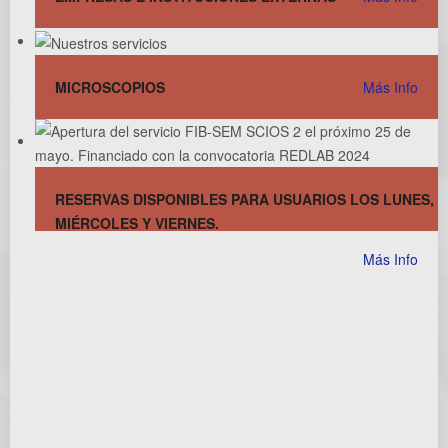
MICROSCOPIOS
Más Info
RESERVAS DISPONIBLES PARA USUARIOS LOS LUNES,
MIÉRCOLES Y VIERNES.
Más Info