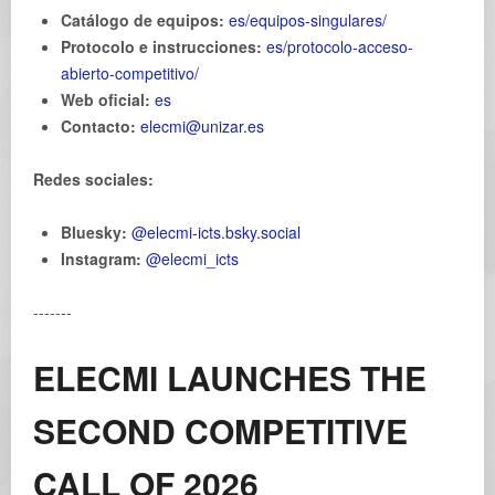
Catálogo de equipos:
es/equipos-singulares/
Protocolo e instrucciones:
es/protocolo-acceso-
abierto-competitivo/
Web oficial:
es
Contacto:
elecmi@unizar.es
Redes sociales:
Bluesky:
@elecmi-icts.bsky.social
Instagram:
@elecmi_icts
-------
ELECMI LAUNCHES THE
SECOND COMPETITIVE
CALL OF 2026